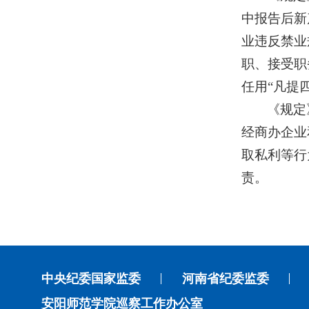
中报告后新
业违反禁业
职、接受职
任用“凡提
《规定
经商办企业
取私利等行
责。
中央纪委国家监委
河南省纪委监委
安阳师范学院巡察工作办公室