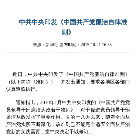
中共中央印发《中国共产党廉洁自律准
则》
来源：新华社 发布时间：2015-10-21 16:35
近日，中共中央印发了《中国共产党廉洁自律准则》
（以下简称《准则》），并发出通知，要求各地区各部门
认真遵照执行。
通知指出，2010年1月中共中央印发的《中国共产党党
员领导干部廉洁从政若干准则》，对于促进党员领导干部
廉洁从政发挥了重要作用。党的十八大以来，随着全面从
严治党实践不断深化，该准则已不能完全适应全面从严治
党新的实践需要，党中央决定予以修订。