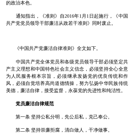
的政治本色。
通知指出，《准则》自2016年1月1日起施行，《中国
共产党党员领导干部廉洁从政若干准则》同时废止。
《中国共产党廉洁自律准则》全文如下。
中国共产党全体党员和各级党员领导干部必须坚定共
产主义理想和中国特色社会主义信念，必须坚持全心全意
为人民服务根本宗旨，必须继承发扬党的优良传统和作
风，必须自觉培养高尚道德情操，努力弘扬中华民族传统
美德，廉洁自律，接受监督，永葆党的先进性和纯洁性。
党员廉洁自律规范
第一条 坚持公私分明，先公后私，克己奉公。
第二条 坚持崇廉拒腐，清白做人，干净做事。