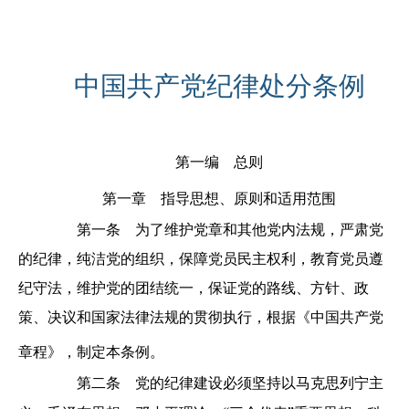
中国共产党纪律处分条例
第一编 总则
第一章 指导思想、原则和适用范围
第一条 为了维护党章和其他党内法规，严肃党
的纪律，纯洁党的组织，保障党员民主权利，教育党员遵
纪守法，维护党的团结统一，保证党的路线、方针、政
策、决议和国家法律法规的贯彻执行，根据《中国共产党
章程》，制定本条例。
第二条 党的纪律建设必须坚持以马克思列宁主