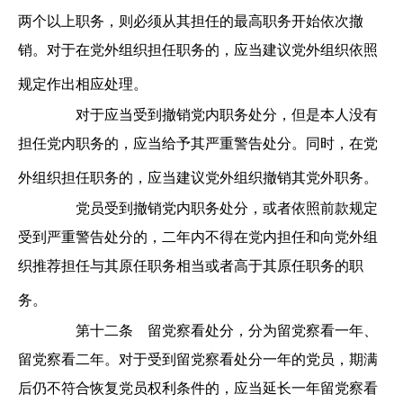
两个以上职务，则必须从其担任的最高职务开始依次撤
销。对于在党外组织担任职务的，应当建议党外组织依照
规定作出相应处理。
对于应当受到撤销党内职务处分，但是本人没有
担任党内职务的，应当给予其严重警告处分。同时，在党
外组织担任职务的，应当建议党外组织撤销其党外职务。
党员受到撤销党内职务处分，或者依照前款规定
受到严重警告处分的，二年内不得在党内担任和向党外组
织推荐担任与其原任职务相当或者高于其原任职务的职
务。
第十二条 留党察看处分，分为留党察看一年、
留党察看二年。对于受到留党察看处分一年的党员，期满
后仍不符合恢复党员权利条件的，应当延长一年留党察看