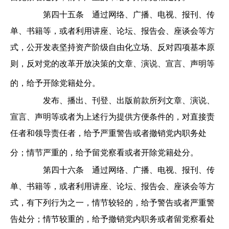
第四十五条 通过网络、广播、电视、报刊、传
单、书籍等，或者利用讲座、论坛、报告会、座谈会等方
式，公开发表坚持资产阶级自由化立场、反对四项基本原
则，反对党的改革开放决策的文章、演说、宣言、声明等
的，给予开除党籍处分。
发布、播出、刊登、出版前款所列文章、演说、
宣言、声明等或者为上述行为提供方便条件的，对直接责
任者和领导责任者，给予严重警告或者撤销党内职务处
分；情节严重的，给予留党察看或者开除党籍处分。
第四十六条 通过网络、广播、电视、报刊、传
单、书籍等，或者利用讲座、论坛、报告会、座谈会等方
式，有下列行为之一，情节较轻的，给予警告或者严重警
告处分；情节较重的，给予撤销党内职务或者留党察看处