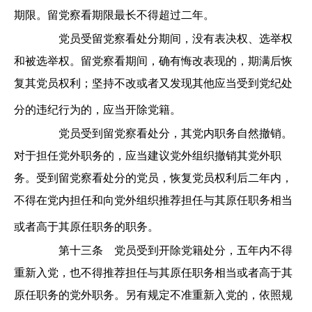
期限。留党察看期限最长不得超过二年。
党员受留党察看处分期间，没有表决权、选举权
和被选举权。留党察看期间，确有悔改表现的，期满后恢
复其党员权利；坚持不改或者又发现其他应当受到党纪处
分的违纪行为的，应当开除党籍。
党员受到留党察看处分，其党内职务自然撤销。
对于担任党外职务的，应当建议党外组织撤销其党外职
务。受到留党察看处分的党员，恢复党员权利后二年内，
不得在党内担任和向党外组织推荐担任与其原任职务相当
或者高于其原任职务的职务。
第十三条 党员受到开除党籍处分，五年内不得
重新入党，也不得推荐担任与其原任职务相当或者高于其
原任职务的党外职务。另有规定不准重新入党的，依照规