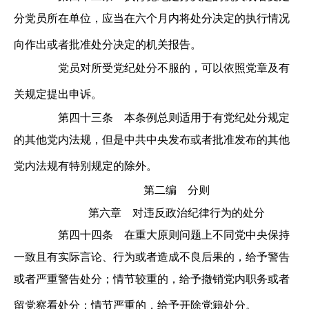
分党员所在单位，应当在六个月内将处分决定的执行情况
向作出或者批准处分决定的机关报告。
党员对所受党纪处分不服的，可以依照党章及有
关规定提出申诉。
第四十三条 本条例总则适用于有党纪处分规定
的其他党内法规，但是中共中央发布或者批准发布的其他
党内法规有特别规定的除外。
第二编 分则
第六章 对违反政治纪律行为的处分
第四十四条 在重大原则问题上不同党中央保持
一致且有实际言论、行为或者造成不良后果的，给予警告
或者严重警告处分；情节较重的，给予撤销党内职务或者
留党察看处分；情节严重的，给予开除党籍处分。