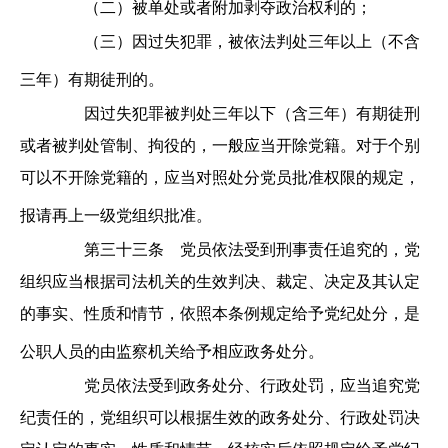
（二）被单处或者附加剥夺政治权利的；
（三）因过失犯罪，被依法判处三年以上（不含
三年）有期徒刑的。
因过失犯罪被判处三年以下（含三年）有期徒刑
或者被判处管制、拘役的，一般应当开除党籍。对于个别
可以不开除党籍的，应当对照处分党员批准权限的规定，
报请再上一级党组织批准。
第三十三条 党员依法受到刑事责任追究的，党
组织应当根据司法机关的生效判决、裁定、决定及其认定
的事实、性质和情节，依照本条例规定给予党纪处分，是
公职人员的由监察机关给予相应政务处分。
党员依法受到政务处分、行政处罚，应当追究党
纪责任的，党组织可以根据生效的政务处分、行政处罚决