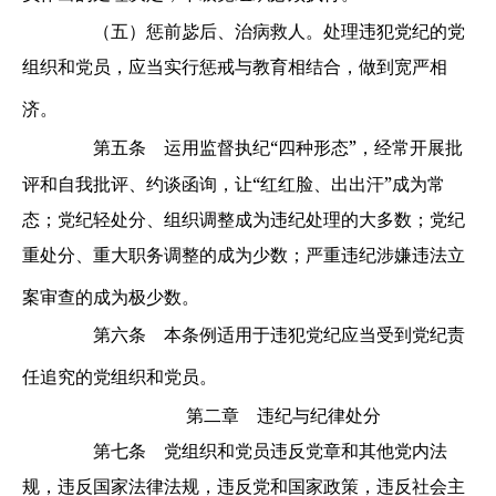
（五）惩前毖后、治病救人。处理违犯党纪的党
组织和党员，应当实行惩戒与教育相结合，做到宽严相
济。
“
”
第五条 运用监督执纪
四种形态
，经常开展批
“
”
评和自我批评、约谈函询，让
红红脸、出出汗
成为常
态；党纪轻处分、组织调整成为违纪处理的大多数；党纪
重处分、重大职务调整的成为少数；严重违纪涉嫌违法立
案审查的成为极少数。
第六条 本条例适用于违犯党纪应当受到党纪责
任追究的党组织和党员。
第二章 违纪与纪律处分
第七条 党组织和党员违反党章和其他党内法
规，违反国家法律法规，违反党和国家政策，违反社会主