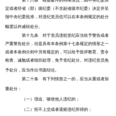
第十八条 根据案件的特殊情况，由中央纪委决
定或者经省（部）级纪委（不含副省级市纪委）决定并呈
报中央纪委批准，对违纪党员也可以在本条例规定的处分
幅度以外减轻处分。
第十九条 对于党员违犯党纪应当给予警告或者
严重警告处分，但是具有本条例第十七条规定的情形之一
或者本条例分则中另有规定的，可以给予批评教育、责令
检查、诫勉或者组织处理，免予党纪处分。对违纪党员免
予处分，应当作出书面结论。
第二十条 有下列情形之一的，应当从重或者加
重处分：
（一）强迫、唆使他人违纪的；
（二）拒不上交或者退赔违纪所得的；