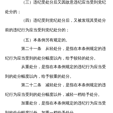
（三）违纪受处分后又因故意违纪应当受到党纪
处分的；
（四）违纪受到党纪处分后，又被发现其受处分
前的违纪行为应当受到党纪处分的；
（五）本条例另有规定的。
第二十一条 从轻处分，是指在本条例规定的违
纪行为应当受到的处分幅度以内，给予较轻的处分。
从重处分，是指在本条例规定的违纪行为应当受
到的处分幅度以内，给予较重的处分。
第二十二条 减轻处分，是指在本条例规定的违
纪行为应当受到的处分幅度以外，减轻一档给予处分。
加重处分，是指在本条例规定的违纪行为应当受
到的处分幅度以外，加重一档给予处分。