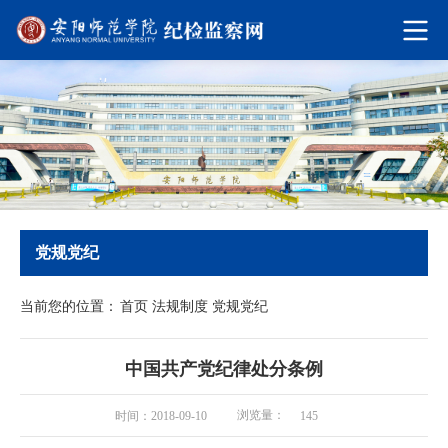
党规党纪
当前您的位置：
首页
法规制度
党规党纪
中国共产党纪律处分条例
浏览量：
时间：2018-09-10
145