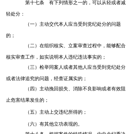
第十七条 有下列情形之一的，可以从轻或者减
轻处分：
（一）主动交代本人应当受到党纪处分的问题
的；
（二）在组织核实、立案审查过程中，能够配合
核实审查工作，如实说明本人违纪违法事实的；
（三）检举同案人或者其他人应当受到党纪处分
或者法律追究的问题，经查证属实的；
（四）主动挽回损失、消除不良影响或者有效阻
止危害结果发生的；
（五）主动上交违纪所得的；
（六）有其他立功表现的。