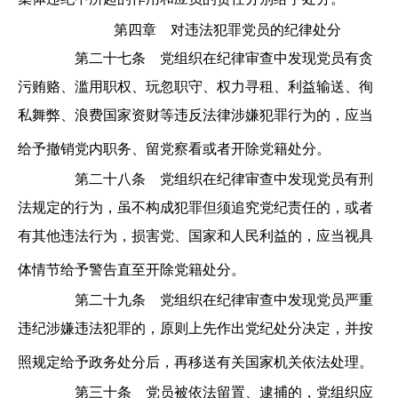
第四章 对违法犯罪党员的纪律处分
第二十七条 党组织在纪律审查中发现党员有贪
污贿赂、滥用职权、玩忽职守、权力寻租、利益输送、徇
私舞弊、浪费国家资财等违反法律涉嫌犯罪行为的，应当
给予撤销党内职务、留党察看或者开除党籍处分。
第二十八条 党组织在纪律审查中发现党员有刑
法规定的行为，虽不构成犯罪但须追究党纪责任的，或者
有其他违法行为，损害党、国家和人民利益的，应当视具
体情节给予警告直至开除党籍处分。
第二十九条 党组织在纪律审查中发现党员严重
违纪涉嫌违法犯罪的，原则上先作出党纪处分决定，并按
照规定给予政务处分后，再移送有关国家机关依法处理。
第三十条 党员被依法留置、逮捕的，党组织应