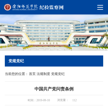
党规党纪
当前您的位置：
首页
法规制度
党规党纪
中国共产党问责条例
浏览量：
时间：2019-09-10
112