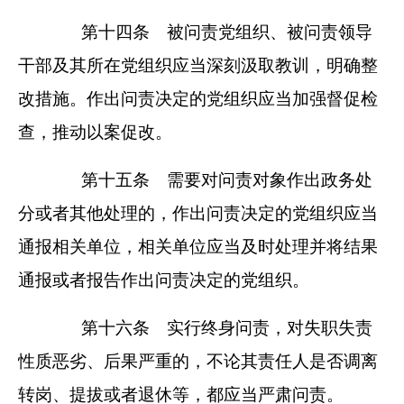
第十四条 被问责党组织、被问责领导
干部及其所在党组织应当深刻汲取教训，明确整
改措施。作出问责决定的党组织应当加强督促检
查，推动以案促改。
第十五条 需要对问责对象作出政务处
分或者其他处理的，作出问责决定的党组织应当
通报相关单位，相关单位应当及时处理并将结果
通报或者报告作出问责决定的党组织。
第十六条 实行终身问责，对失职失责
性质恶劣、后果严重的，不论其责任人是否调离
转岗、提拔或者退休等，都应当严肃问责。