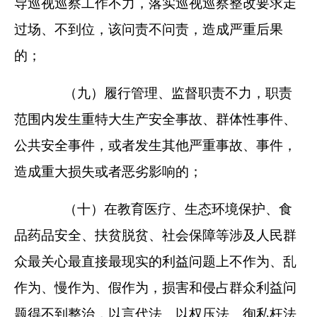
导巡视巡察工作不力，落实巡视巡察整改要求走
过场、不到位，该问责不问责，造成严重后果
的；
（九）履行管理、监督职责不力，职责
范围内发生重特大生产安全事故、群体性事件、
公共安全事件，或者发生其他严重事故、事件，
造成重大损失或者恶劣影响的；
（十）在教育医疗、生态环境保护、食
品药品安全、扶贫脱贫、社会保障等涉及人民群
众最关心最直接最现实的利益问题上不作为、乱
作为、慢作为、假作为，损害和侵占群众利益问
题得不到整治，以言代法、以权压法、徇私枉法