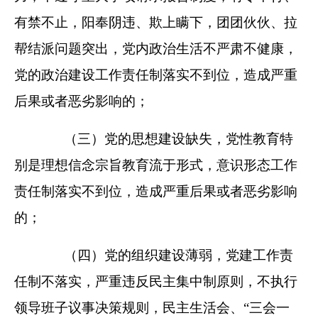
有禁不止，阳奉阴违、欺上瞒下，团团伙伙、拉
帮结派问题突出，党内政治生活不严肃不健康，
党的政治建设工作责任制落实不到位，造成严重
后果或者恶劣影响的；
（三）党的思想建设缺失，党性教育特
别是理想信念宗旨教育流于形式，意识形态工作
责任制落实不到位，造成严重后果或者恶劣影响
的；
（四）党的组织建设薄弱，党建工作责
任制不落实，严重违反民主集中制原则，不执行
领导班子议事决策规则，民主生活会、“三会一