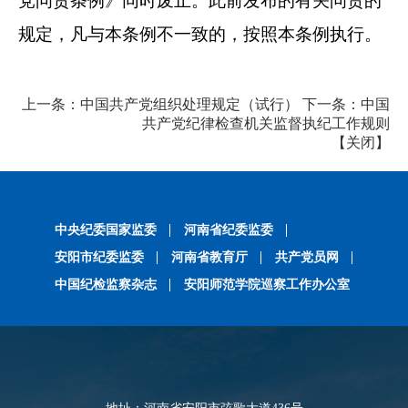
党问责条例》同时废止。此前发布的有关问责的
规定，凡与本条例不一致的，按照本条例执行。
上一条：
中国共产党组织处理规定（试行）
下一条：
中国
共产党纪律检查机关监督执纪工作规则
【
关闭
】
中央纪委国家监委
河南省纪委监委
安阳市纪委监委
河南省教育厅
共产党员网
中国纪检监察杂志
安阳师范学院巡察工作办公室