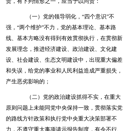
责，有下列情形之一，应当予以问责：
（一）党的领导弱化，“四个意识”不
强，“两个维护”不力，党的基本理论、基本路
线、基本方略没有得到有效贯彻执行，在贯彻新
发展理念，推进经济建设、政治建设、文化建
设、社会建设、生态文明建设中，出现重大偏差
和失误，给党的事业和人民利益造成严重损失，
产生恶劣影响的；
（二）党的政治建设抓得不实，在重大
原则问题上未能同党中央保持一致，贯彻落实党
的路线方针政策和执行党中央重大决策部署不
力，不遵守重大事项请示报告制度，有令不行、