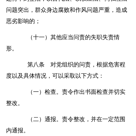
问题突出，群众身边腐败和作风问题严重，造成
恶劣影响的；
（十一）其他应当问责的失职失责情
形。
第八条 对党组织的问责，根据危害程
度以及具体情况，可以采取以下方式：
（一）检查。责令作出书面检查并切实
整改。
（二）通报。责令整改，并在一定范围
内通报。