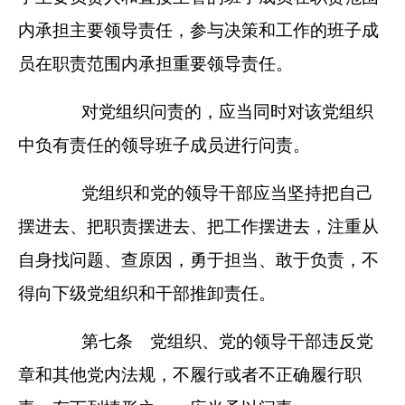
内承担主要领导责任，参与决策和工作的班子成
员在职责范围内承担重要领导责任。
对党组织问责的，应当同时对该党组织
中负有责任的领导班子成员进行问责。
党组织和党的领导干部应当坚持把自己
摆进去、把职责摆进去、把工作摆进去，注重从
自身找问题、查原因，勇于担当、敢于负责，不
得向下级党组织和干部推卸责任。
第七条 党组织、党的领导干部违反党
章和其他党内法规，不履行或者不正确履行职