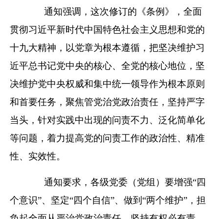
通知强调，这次修订的《条例》，全面
贯彻习近平新时代中国特色社会主义思想和党的
十九大精神，以党章为根本遵循，把坚决维护习
近平总书记党中央的核心、全党的核心地位，坚
决维护党中央权威和集中统一领导作为根本原则
和首要任务，聚焦管党治党政治责任，坚持严字
当头，针对实践中出现的问责不力、泛化简单化
等问题，着力提高党的问责工作的政治性、精准
性、实效性。
通知要求，各级党委（党组）要增强“四
个意识”、坚定“四个自信”、做到“两个维护”，担
负起全面从严治党政治责任，坚持有权必有责、